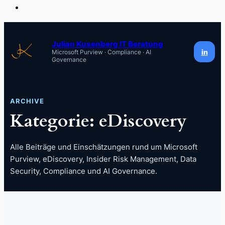
Zum
Inhalt
Julian Kusenberg IT Beratung
in
Microsoft Purview · Compliance · AI
springen
Governance
ARCHIVE
Kategorie:
eDiscovery
Alle Beiträge und Einschätzungen rund um Microsoft
Purview, eDiscovery, Insider Risk Management, Data
Security, Compliance und AI Governance.