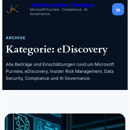
Inhalt
Julian Kusenberg IT Beratung
in
Microsoft Purview · Compliance · AI
springen
Governance
ARCHIVE
Kategorie:
eDiscovery
Alle Beiträge und Einschätzungen rund um Microsoft
Purview, eDiscovery, Insider Risk Management, Data
Security, Compliance und AI Governance.