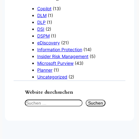
Copilot
(13)
DLM
(1)
DLP
(1)
DSI
(2)
DSPM
(1)
eDiscovery
(21)
Information Protection
(14)
Insider Risk Management
(5)
Microsoft Purview
(43)
Planner
(1)
Uncategorized
(2)
Website durchsuchen
S
Suchen
u
c
h
e
n