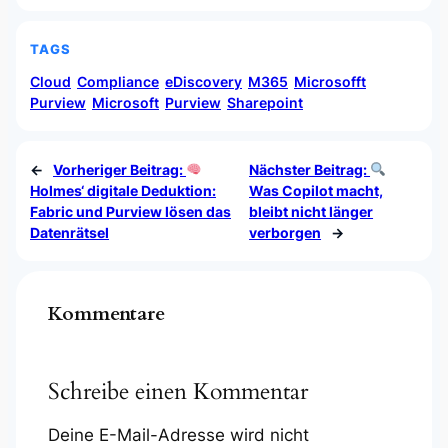
TAGS
Cloud
Compliance
eDiscovery
M365
Microsofft
Purview
Microsoft
Purview
Sharepoint
←
Vorheriger Beitrag:
Nächster Beitrag:
Holmes‘ digitale Deduktion:
Was Copilot macht,
Fabric und Purview lösen das
bleibt nicht länger
Datenrätsel
verborgen
→
Kommentare
Schreibe einen Kommentar
Deine E-Mail-Adresse wird nicht