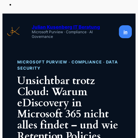
Zum
Inhalt
Julian Kusenberg IT Beratung
in
Microsoft Purview · Compliance · AI
springen
Governance
MICROSOFT PURVIEW · COMPLIANCE · DATA
SECURITY
Unsichtbar trotz
Cloud: Warum
eDiscovery in
Microsoft 365 nicht
alles findet – und wie
Retention Policies