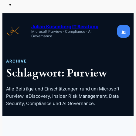
Zum
Inhalt
Julian Kusenberg IT Beratung
in
Microsoft Purview · Compliance · AI
springen
Governance
ARCHIVE
Schlagwort:
Purview
Alle Beiträge und Einschätzungen rund um Microsoft
Purview, eDiscovery, Insider Risk Management, Data
Security, Compliance und AI Governance.