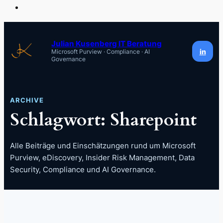
Zum
Inhalt
Julian Kusenberg IT Beratung
in
Microsoft Purview · Compliance · AI
springen
Governance
ARCHIVE
Schlagwort:
Sharepoint
Alle Beiträge und Einschätzungen rund um Microsoft
Purview, eDiscovery, Insider Risk Management, Data
Security, Compliance und AI Governance.