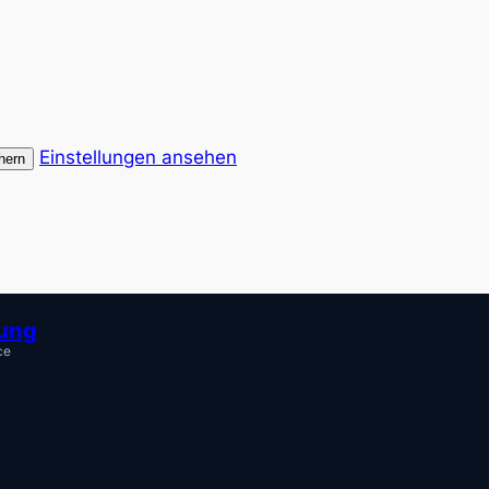
Einstellungen ansehen
hern
tung
ce