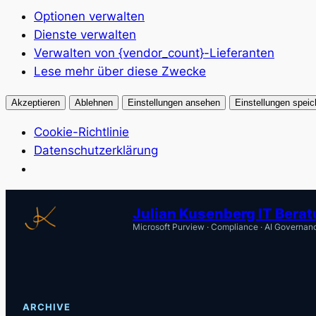
Optionen verwalten
Dienste verwalten
Verwalten von {vendor_count}-Lieferanten
Lese mehr über diese Zwecke
Akzeptieren
Ablehnen
Einstellungen ansehen
Einstellungen speic
Cookie-Richtlinie
Datenschutzerklärung
Zum
Julian Kusenberg IT Bera
Inhalt
Microsoft Purview · Compliance · AI Governan
springen
ARCHIVE