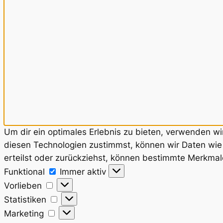
Um dir ein optimales Erlebnis zu bieten, verwenden w
diesen Technologien zustimmst, können wir Daten wie 
erteilst oder zurückziehst, können bestimmte Merkmal
Funktional
Funktional
Immer aktiv
Vorlieben
Vorlieben
Statistiken
Statistiken
Marketing
Marketing