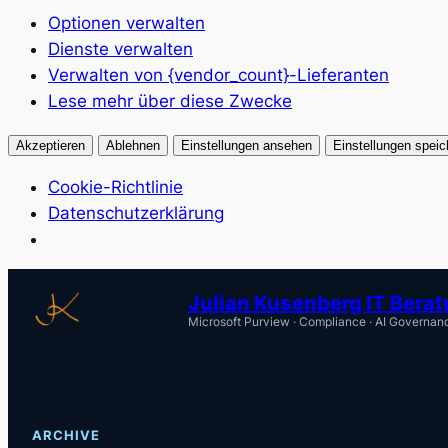
Optionen verwalten
Dienste verwalten
Verwalten von {vendor_count}-Lieferanten
Lese mehr über diese Zwecke
Akzeptieren
Ablehnen
Einstellungen ansehen
Einstellungen speic
Cookie-Richtlinie
Datenschutzerklärung
Zum
Julian Kusenberg IT Bera
Inhalt
Microsoft Purview · Compliance · AI Governan
springen
ARCHIVE