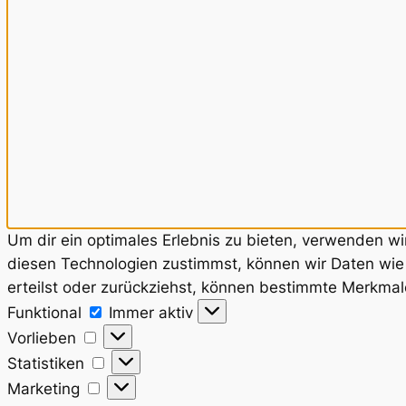
Um dir ein optimales Erlebnis zu bieten, verwenden w
diesen Technologien zustimmst, können wir Daten wie 
erteilst oder zurückziehst, können bestimmte Merkmal
Funktional
Funktional
Immer aktiv
Vorlieben
Vorlieben
Statistiken
Statistiken
Marketing
Marketing