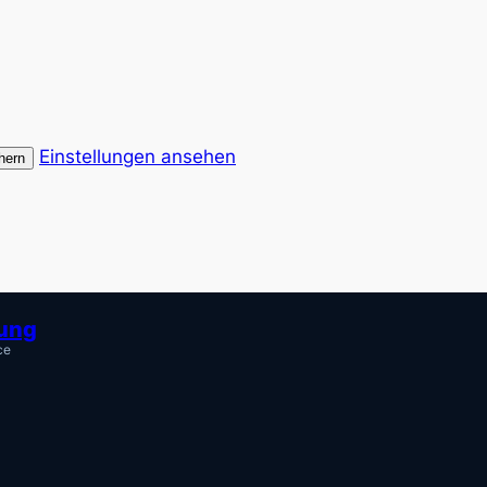
Einstellungen ansehen
hern
tung
ce