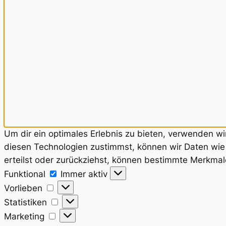
Um dir ein optimales Erlebnis zu bieten, verwenden w
diesen Technologien zustimmst, können wir Daten wie 
erteilst oder zurückziehst, können bestimmte Merkmal
Funktional
Funktional
Immer aktiv
Vorlieben
Vorlieben
Statistiken
Statistiken
Marketing
Marketing