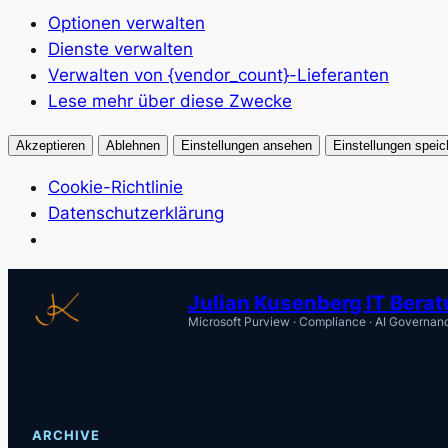
Optionen verwalten
Dienste verwalten
Verwalten von {vendor_count}-Lieferanten
Lese mehr über diese Zwecke
Akzeptieren
Ablehnen
Einstellungen ansehen
Einstellungen speic
Cookie-Richtlinie
Datenschutzerklärung
Zum
Julian Kusenberg IT Bera
Inhalt
Microsoft Purview · Compliance · AI Governan
springen
ARCHIVE