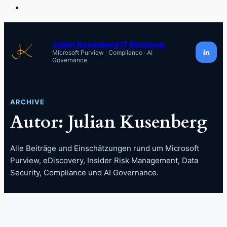
Zum
Inhalt
Julian Kusenberg IT Beratung
in
Microsoft Purview · Compliance · AI
springen
Governance
ARCHIVE
Autor:
Julian Kusenberg
Alle Beiträge und Einschätzungen rund um Microsoft
Purview, eDiscovery, Insider Risk Management, Data
Security, Compliance und AI Governance.