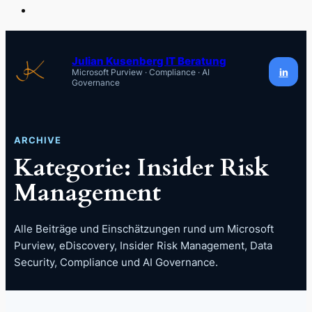
Zum
Inhalt
Julian Kusenberg IT Beratung
in
Microsoft Purview · Compliance · AI
springen
Governance
ARCHIVE
Kategorie:
Insider Risk
Management
Alle Beiträge und Einschätzungen rund um Microsoft
Purview, eDiscovery, Insider Risk Management, Data
Security, Compliance und AI Governance.