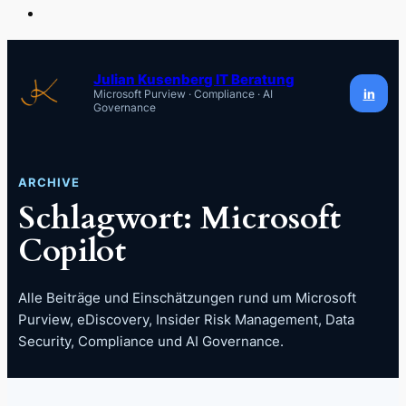
Zum
Inhalt
Julian Kusenberg IT Beratung
in
Microsoft Purview · Compliance · AI
springen
Governance
ARCHIVE
Schlagwort:
Microsoft
Copilot
Alle Beiträge und Einschätzungen rund um Microsoft
Purview, eDiscovery, Insider Risk Management, Data
Security, Compliance und AI Governance.