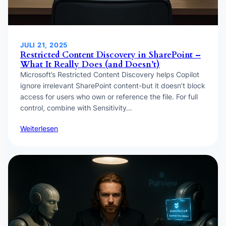
JULI 21, 2025
Restricted Content Discovery in SharePoint –
What It Really Does (and Doesn’t)
Microsoft’s Restricted Content Discovery helps Copilot
ignore irrelevant SharePoint content-but it doesn’t block
access for users who own or reference the file. For full
control, combine with Sensitivity…
Weiterlesen