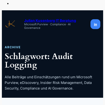
Zum
Inhalt
Julian Kusenberg IT Beratung
in
Microsoft Purview · Compliance · AI
springen
Governance
ARCHIVE
Schlagwort:
Audit
Logging
Alle Beiträge und Einschätzungen rund um Microsoft
Purview, eDiscovery, Insider Risk Management, Data
Security, Compliance und AI Governance.