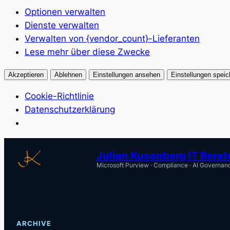
Optionen verwalten
Dienste verwalten
Verwalten von {vendor_count}-Lieferanten
Lese mehr über diese Zwecke
Akzeptieren
Ablehnen
Einstellungen ansehen
Einstellungen speic
Cookie-Richtlinie
Datenschutzerklärung
Zum
Julian Kusenberg IT Bera
Inhalt
Microsoft Purview · Compliance · AI Governan
springen
ARCHIVE