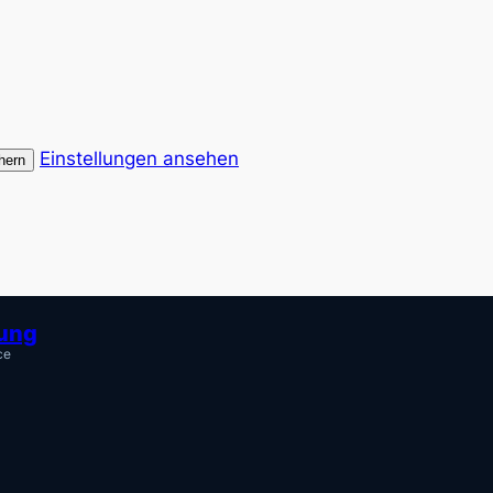
Einstellungen ansehen
hern
tung
ce