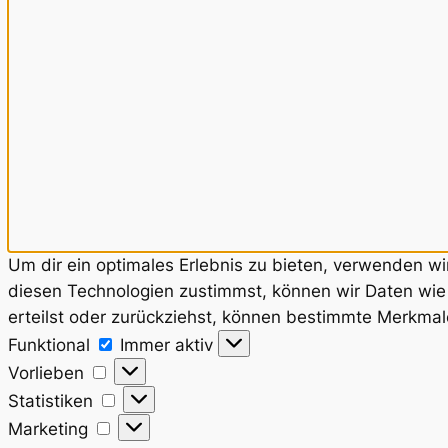
Um dir ein optimales Erlebnis zu bieten, verwenden w
diesen Technologien zustimmst, können wir Daten wie 
erteilst oder zurückziehst, können bestimmte Merkmal
Funktional
Funktional
Immer aktiv
Vorlieben
Vorlieben
Statistiken
Statistiken
Marketing
Marketing