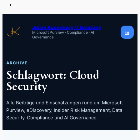
Zum
Inhalt
Julian Kusenberg IT Beratung
in
Microsoft Purview · Compliance · AI
springen
Governance
ARCHIVE
Schlagwort:
Cloud
Security
Alle Beiträge und Einschätzungen rund um Microsoft
Purview, eDiscovery, Insider Risk Management, Data
Security, Compliance und AI Governance.