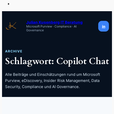
Zum
Inhalt
Julian Kusenberg IT Beratung
in
Microsoft Purview · Compliance · AI
springen
Governance
ARCHIVE
Schlagwort:
Copilot Chat
Alle Beiträge und Einschätzungen rund um Microsoft
Purview, eDiscovery, Insider Risk Management, Data
Security, Compliance und AI Governance.