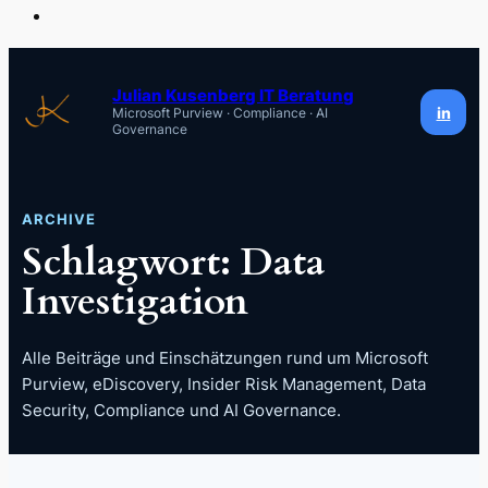
Zum
Inhalt
Julian Kusenberg IT Beratung
in
Microsoft Purview · Compliance · AI
springen
Governance
ARCHIVE
Schlagwort:
Data
Investigation
Alle Beiträge und Einschätzungen rund um Microsoft
Purview, eDiscovery, Insider Risk Management, Data
Security, Compliance und AI Governance.