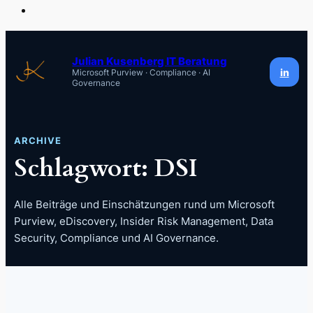
Zum
Inhalt
Julian Kusenberg IT Beratung
in
Microsoft Purview · Compliance · AI
springen
Governance
ARCHIVE
Schlagwort:
DSI
Alle Beiträge und Einschätzungen rund um Microsoft
Purview, eDiscovery, Insider Risk Management, Data
Security, Compliance und AI Governance.