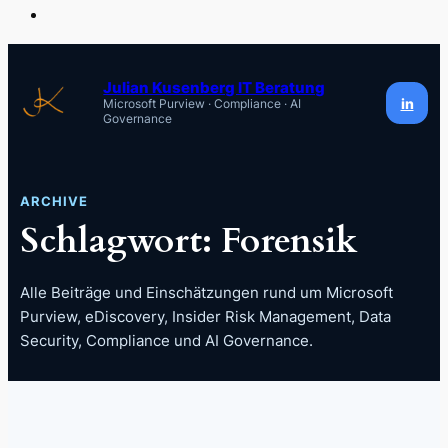
Zum
Inhalt
Julian Kusenberg IT Beratung
in
Microsoft Purview · Compliance · AI
springen
Governance
ARCHIVE
Schlagwort:
Forensik
Alle Beiträge und Einschätzungen rund um Microsoft
Purview, eDiscovery, Insider Risk Management, Data
Security, Compliance und AI Governance.