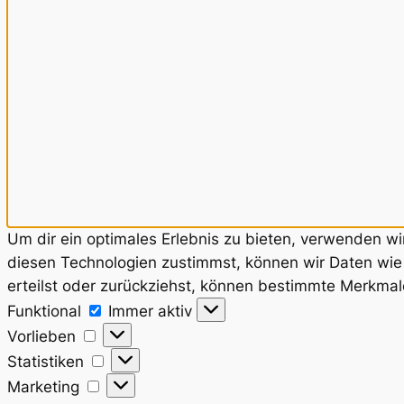
Um dir ein optimales Erlebnis zu bieten, verwenden w
diesen Technologien zustimmst, können wir Daten wie 
erteilst oder zurückziehst, können bestimmte Merkmal
Funktional
Funktional
Immer aktiv
Vorlieben
Vorlieben
Statistiken
Statistiken
Marketing
Marketing