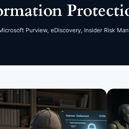
ormation Protecti
icrosoft Purview, eDiscovery, Insider Risk Ma