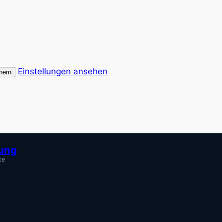
Einstellungen ansehen
hern
tung
ce