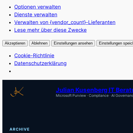
Optionen verwalten
Dienste verwalten
Verwalten von {vendor_count}-Lieferanten
Lese mehr über diese Zwecke
Akzeptieren
Ablehnen
Einstellungen ansehen
Einstellungen speic
Cookie-Richtlinie
Datenschutzerklärung
Zum
Julian Kusenberg IT Bera
Inhalt
Microsoft Purview · Compliance · AI Governan
springen
ARCHIVE