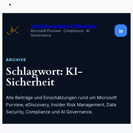
Zum
Inhalt
Julian Kusenberg IT Beratung
in
Microsoft Purview · Compliance · AI
springen
Governance
ARCHIVE
Schlagwort:
KI-
Sicherheit
Alle Beiträge und Einschätzungen rund um Microsoft
Purview, eDiscovery, Insider Risk Management, Data
Security, Compliance und AI Governance.