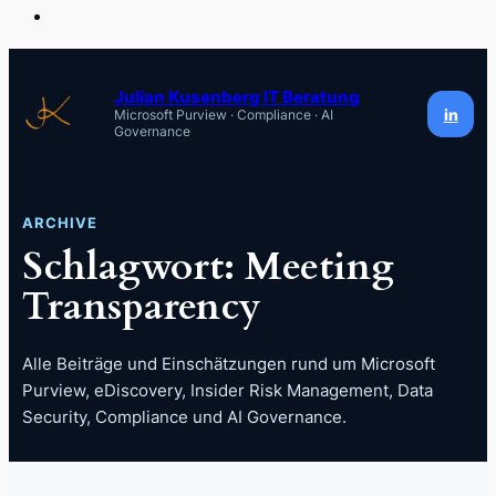
Zum
Inhalt
Julian Kusenberg IT Beratung
in
Microsoft Purview · Compliance · AI
springen
Governance
ARCHIVE
Schlagwort:
Meeting
Transparency
Alle Beiträge und Einschätzungen rund um Microsoft
Purview, eDiscovery, Insider Risk Management, Data
Security, Compliance und AI Governance.