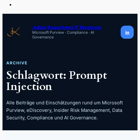
Zum
Inhalt
Julian Kusenberg IT Beratung
in
Microsoft Purview · Compliance · AI
springen
Governance
ARCHIVE
Schlagwort:
Prompt
Injection
Alle Beiträge und Einschätzungen rund um Microsoft
Purview, eDiscovery, Insider Risk Management, Data
Security, Compliance und AI Governance.