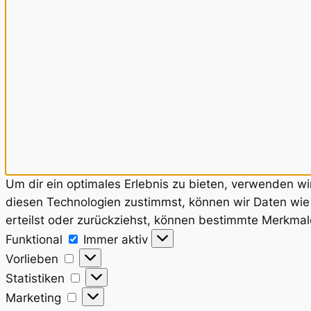
Um dir ein optimales Erlebnis zu bieten, verwenden w
diesen Technologien zustimmst, können wir Daten wie 
erteilst oder zurückziehst, können bestimmte Merkmal
Funktional
Funktional
Immer aktiv
Vorlieben
Vorlieben
Statistiken
Statistiken
Marketing
Marketing