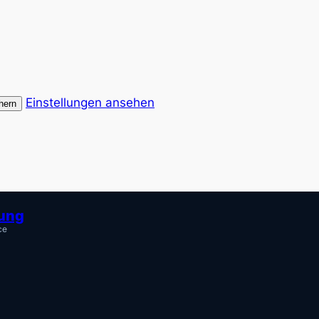
Einstellungen ansehen
hern
tung
ce