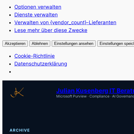
Optionen verwalten
Dienste verwalten
Verwalten von {vendor_count}-Lieferanten
Lese mehr über diese Zwecke
Akzeptieren
Ablehnen
Einstellungen ansehen
Einstellungen speic
Cookie-Richtlinie
Datenschutzerklärung
Zum
Julian Kusenberg IT Bera
Inhalt
Microsoft Purview · Compliance · AI Governan
springen
ARCHIVE