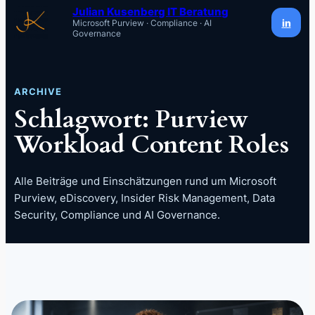
Inhalt
Julian Kusenberg IT Beratung
in
Microsoft Purview · Compliance · AI
springen
Governance
ARCHIVE
Schlagwort:
Purview
Workload Content Roles
Alle Beiträge und Einschätzungen rund um Microsoft
Purview, eDiscovery, Insider Risk Management, Data
Security, Compliance und AI Governance.