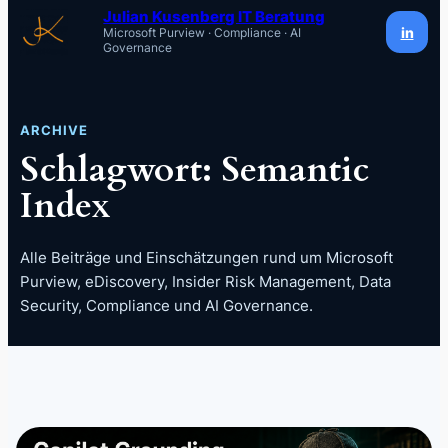
Inhalt
Julian Kusenberg IT Beratung
in
Microsoft Purview · Compliance · AI
springen
Governance
ARCHIVE
Schlagwort:
Semantic
Index
Alle Beiträge und Einschätzungen rund um Microsoft
Purview, eDiscovery, Insider Risk Management, Data
Security, Compliance und AI Governance.