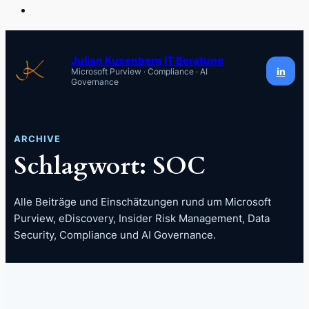
Zum
Inhalt
Julian Kusenberg IT Beratung
in
Microsoft Purview · Compliance · AI
springen
Governance
ARCHIVE
Schlagwort:
SOC
Alle Beiträge und Einschätzungen rund um Microsoft
Purview, eDiscovery, Insider Risk Management, Data
Security, Compliance und AI Governance.