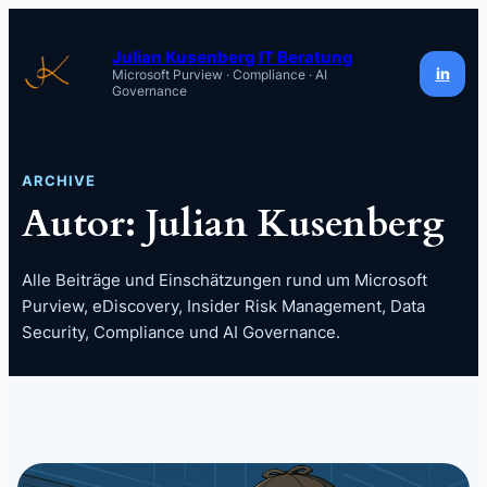
Zum
Inhalt
Julian Kusenberg IT Beratung
in
Microsoft Purview · Compliance · AI
springen
Governance
ARCHIVE
Autor:
Julian Kusenberg
Alle Beiträge und Einschätzungen rund um Microsoft
Purview, eDiscovery, Insider Risk Management, Data
Security, Compliance und AI Governance.