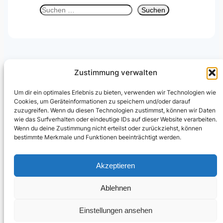
S
Suchen
u
c
h
e
n
Zustimmung verwalten
Um dir ein optimales Erlebnis zu bieten, verwenden wir Technologien wie
Cookies, um Geräteinformationen zu speichern und/oder darauf
Julian Kusenberg
zuzugreifen. Wenn du diesen Technologien zustimmst, können wir Daten
wie das Surfverhalten oder eindeutige IDs auf dieser Website verarbeiten.
Microsoft Purview, Compliance, eDiscovery, Insider Risk
Wenn du deine Zustimmung nicht erteilst oder zurückziehst, können
Management, Data Security und AI Governance.
bestimmte Merkmale und Funktionen beeinträchtigt werden.
LinkedIn Profil
Akzeptieren
Ablehnen
© Julian Kusenberg. Personal blog and independent views.
Einstellungen ansehen
Impressum & Haftungsausschluss
|
Datenschutz
|
Cookie-