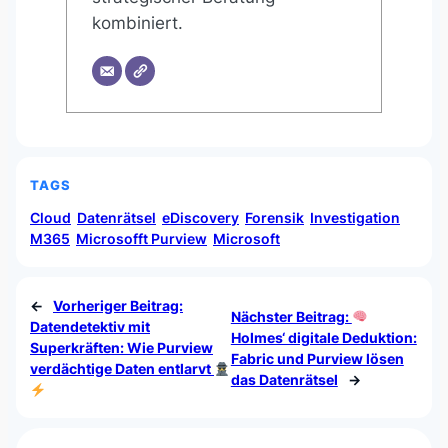
kombiniert.
TAGS
Cloud
Datenrätsel
eDiscovery
Forensik
Investigation
M365
Microsofft Purview
Microsoft
←
Vorheriger Beitrag:
Nächster Beitrag:
Datendetektiv mit
Holmes‘ digitale Deduktion:
Superkräften: Wie Purview
Fabric und Purview lösen
verdächtige Daten entlarvt
das Datenrätsel
→