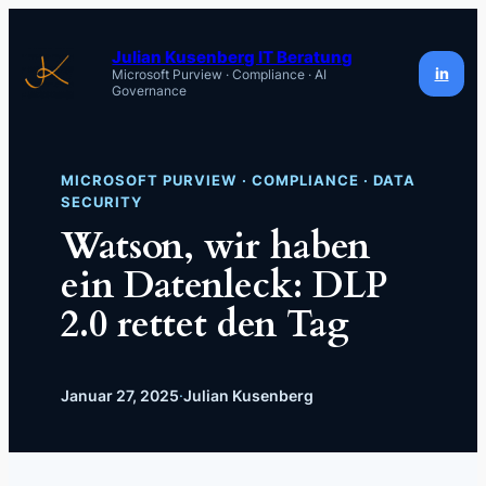
Zum
Inhalt
Julian Kusenberg IT Beratung
in
Microsoft Purview · Compliance · AI
springen
Governance
MICROSOFT PURVIEW · COMPLIANCE · DATA
SECURITY
Watson, wir haben
ein Datenleck: DLP
2.0 rettet den Tag
Januar 27, 2025
·
Julian Kusenberg