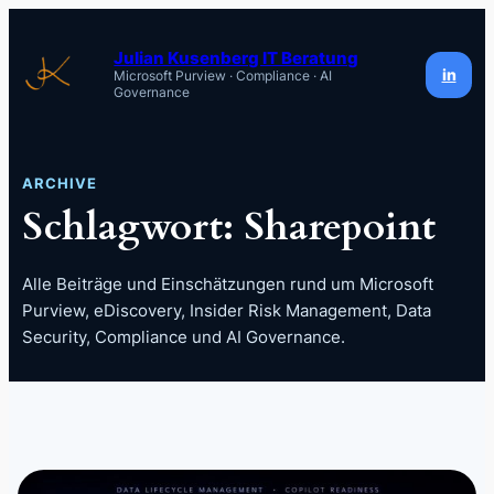
Zum
Inhalt
Julian Kusenberg IT Beratung
in
Microsoft Purview · Compliance · AI
springen
Governance
ARCHIVE
Schlagwort:
Sharepoint
Alle Beiträge und Einschätzungen rund um Microsoft
Purview, eDiscovery, Insider Risk Management, Data
Security, Compliance und AI Governance.