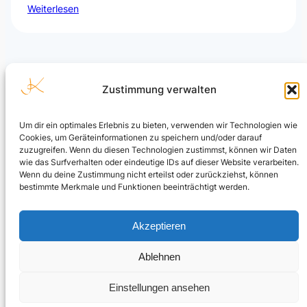
Weiterlesen
Zustimmung verwalten
Um dir ein optimales Erlebnis zu bieten, verwenden wir Technologien wie
Cookies, um Geräteinformationen zu speichern und/oder darauf
Julian Kusenberg
zuzugreifen. Wenn du diesen Technologien zustimmst, können wir Daten
wie das Surfverhalten oder eindeutige IDs auf dieser Website verarbeiten.
Microsoft Purview, Compliance, eDiscovery, Insider Risk
Wenn du deine Zustimmung nicht erteilst oder zurückziehst, können
Management, Data Security und AI Governance.
bestimmte Merkmale und Funktionen beeinträchtigt werden.
LinkedIn Profil
Akzeptieren
Ablehnen
© Julian Kusenberg. Personal blog and independent views.
Einstellungen ansehen
Impressum & Haftungsausschluss
|
Datenschutz
|
Cookie-
Richtlinie