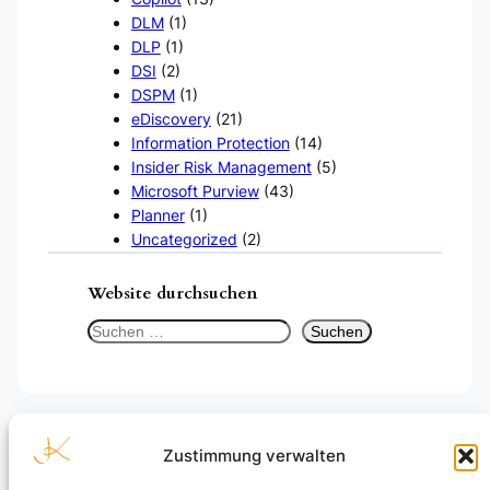
DLM
(1)
DLP
(1)
DSI
(2)
DSPM
(1)
eDiscovery
(21)
Information Protection
(14)
Insider Risk Management
(5)
Microsoft Purview
(43)
Planner
(1)
Uncategorized
(2)
Website durchsuchen
S
Suchen
u
c
h
e
n
Zustimmung verwalten