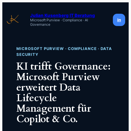
Zum
Inhalt
Julian Kusenberg IT Beratung
in
Microsoft Purview · Compliance · AI
springen
Governance
MICROSOFT PURVIEW · COMPLIANCE · DATA
SECURITY
KI trifft Governance:
Microsoft Purview
erweitert Data
Lifecycle
Management für
Copilot & Co.