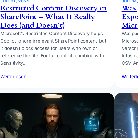
JULI 21, 2025
JULI 14
Restricted Content Discovery in
Was 
SharePoint – What It Really
Expo
Does (and Doesn’t)
Micr
Microsoft’s Restricted Content Discovery helps
Was pas
Copilot ignore irrelevant SharePoint content-but
Microso
it doesn’t block access for users who own or
Verschl
reference the file. For full control, combine with
Infos n
Sensitivity…
CSV-An
Weiterlesen
Weiter