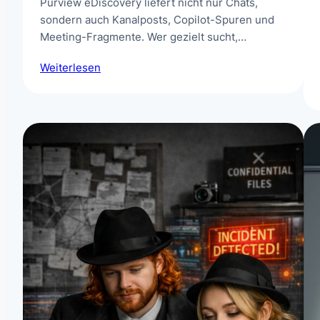
Purview eDiscovery liefert nicht nur Chats,
sondern auch Kanalposts, Copilot-Spuren und
Meeting-Fragmente. Wer gezielt sucht,…
Weiterlesen