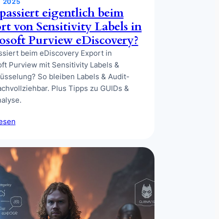
, 2025
passiert eigentlich beim
rt von Sensitivity Labels in
osoft Purview eDiscovery?
siert beim eDiscovery Export in
ft Purview mit Sensitivity Labels &
üsselung? So bleiben Labels & Audit-
achvollziehbar. Plus Tipps zu GUIDs &
alyse.
lesen