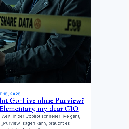
 15, 2025
lot Go-Live ohne Purview?
️ Elementary, my dear CIO
 Welt, in der Copilot schneller live geht,
 „Purview“ sagen kann, braucht es