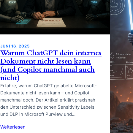
JUNI 16, 2025
Warum ChatGPT dein internes
Dokument nicht lesen kann
(und Copilot manchmal auch
nicht)
Erfahre, warum ChatGPT gelabelte Microsoft-
Dokumente nicht lesen kann – und Copilot
manchmal doch. Der Artikel erklärt praxisnah
den Unterschied zwischen Sensitivity Labels
und DLP in Microsoft Purview und…
Weiterlesen