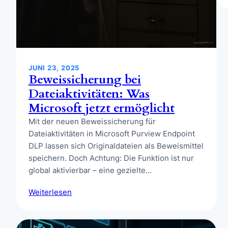
JUNI 23, 2025
Beweissicherung bei
Dateiaktivitäten: Was
Microsoft jetzt ermöglicht
Mit der neuen Beweissicherung für
Dateiaktivitäten in Microsoft Purview Endpoint
DLP lassen sich Originaldateien als Beweismittel
speichern. Doch Achtung: Die Funktion ist nur
global aktivierbar – eine gezielte…
Weiterlesen