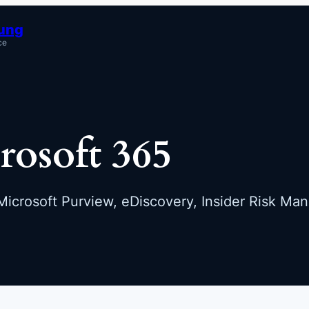
tung
ce
rosoft 365
icrosoft Purview, eDiscovery, Insider Risk Ma