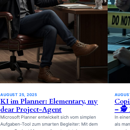
AUGUST 25, 2025
AUGUST
KI im Planner: Elementary, my
Copi
dear Project-Agent
– 🕵
Microsoft Planner entwickelt sich vom simplen
In einer
Aufgaben-Tool zum smarten Begleiter: Mit dem
als man