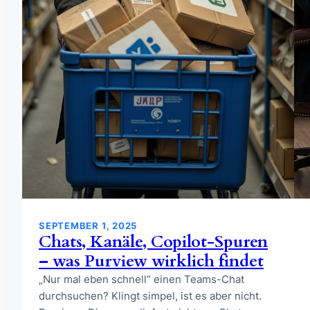
SEPTEMBER 1, 2025
Chats, Kanäle, Copilot-Spuren
– was Purview wirklich findet
„Nur mal eben schnell“ einen Teams-Chat
durchsuchen? Klingt simpel, ist es aber nicht.