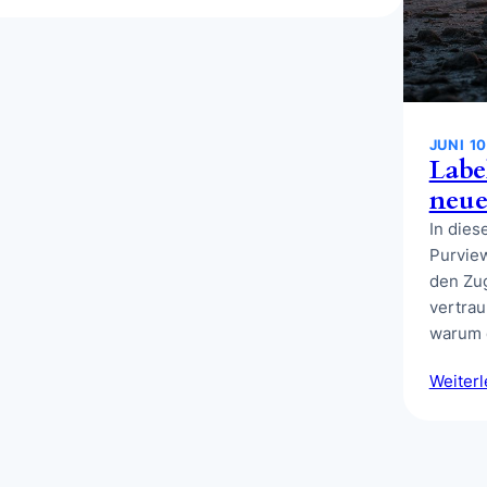
JUNI 10
Labe
neue
In dies
Purview
den Zug
vertrau
warum
Weiter