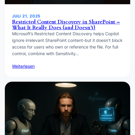
JULI 21, 2025
Restricted Content Discovery in SharePoint –
What It Really Does (and Doesn’t)
Microsoft’s Restricted Content Discovery helps Copilot
ignore irrelevant SharePoint content-but it doesn’t block
access for users who own or reference the file. For full
control, combine with Sensitivity…
Weiterlesen