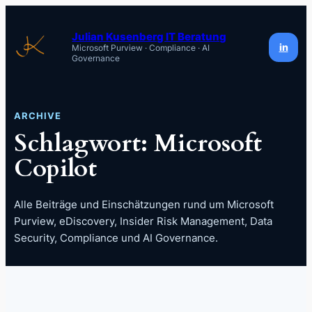
Zum
Inhalt
Julian Kusenberg IT Beratung
in
Microsoft Purview · Compliance · AI
springen
Governance
ARCHIVE
Schlagwort:
Microsoft
Copilot
Alle Beiträge und Einschätzungen rund um Microsoft
Purview, eDiscovery, Insider Risk Management, Data
Security, Compliance und AI Governance.