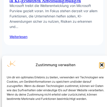
in KI-gestützten Arbeitsumgebungen
Microsoft treibt die Weiterentwicklung von Microsoft
Purview gezielt voran. Im Fokus stehen derzeit vor allem
Funktionen, die Unternehmen helfen sollen, KI-
Anwendungen sicher zu nutzen, Risiken zu erkennen
und…
Weiterlesen
Zustimmung verwalten
Um dir ein optimales Erlebnis zu bieten, verwenden wir Technologien wie
Cookies, um Geräteinformationen zu speichern und/oder darauf
Julian Kusenberg
zuzugreifen. Wenn du diesen Technologien zustimmst, können wir Daten
wie das Surfverhalten oder eindeutige IDs auf dieser Website verarbeiten.
Microsoft Purview, Compliance, eDiscovery, Insider Risk
Wenn du deine Zustimmung nicht erteilst oder zurückziehst, können
Management, Data Security und AI Governance.
bestimmte Merkmale und Funktionen beeinträchtigt werden.
LinkedIn Profil