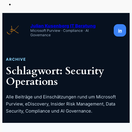
Zum
Inhalt
Julian Kusenberg IT Beratung
in
Microsoft Purview · Compliance · AI
springen
Governance
ARCHIVE
Schlagwort:
Security
Operations
Alle Beiträge und Einschätzungen rund um Microsoft
Purview, eDiscovery, Insider Risk Management, Data
Security, Compliance und AI Governance.