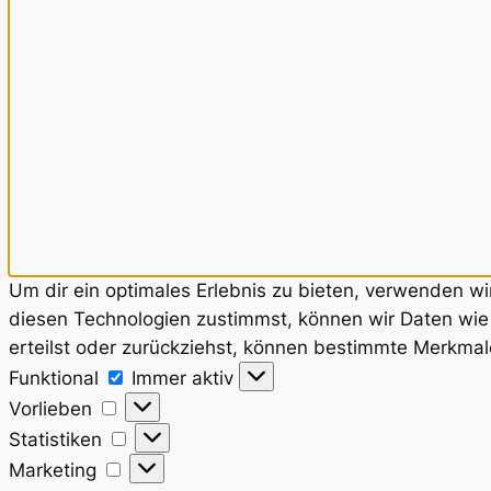
Um dir ein optimales Erlebnis zu bieten, verwenden w
diesen Technologien zustimmst, können wir Daten wie 
erteilst oder zurückziehst, können bestimmte Merkmal
Funktional
Funktional
Immer aktiv
Vorlieben
Vorlieben
Statistiken
Statistiken
Marketing
Marketing