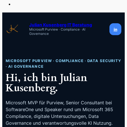
Zum
Inhalt
Julian Kusenberg IT Beratung
in
Microsoft Purview · Compliance · AI
springen
Governance
MICROSOFT PURVIEW · COMPLIANCE · DATA SECURITY
· AI GOVERNANCE
Hi, ich bin Julian
Kusenberg.
Microsoft MVP für Purview, Senior Consultant bei
SoftwareOne und Speaker rund um Microsoft 365
Compliance, digitale Untersuchungen, Data
Governance und verantwortungsvolle KI Nutzung.