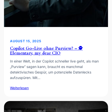
AUGUST 15, 2025
Copilot Go-Live ohne Purview? – 🕵️
Elementary, my dear CIO
In einer Welt, in der Copilot schneller live geht, als man
„Purview“ sagen kann, braucht es manchmal
detektivisches Gespür, um potenzielle Datenlecks
aufzuspüren. Mit…
Weiterlesen