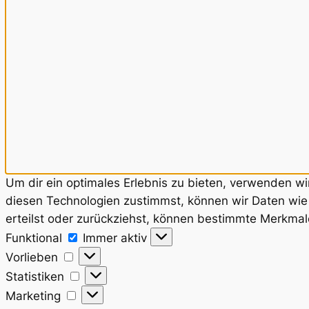
Um dir ein optimales Erlebnis zu bieten, verwenden w
diesen Technologien zustimmst, können wir Daten wie 
erteilst oder zurückziehst, können bestimmte Merkmal
Funktional
Funktional
Immer aktiv
Vorlieben
Vorlieben
Statistiken
Statistiken
Marketing
Marketing