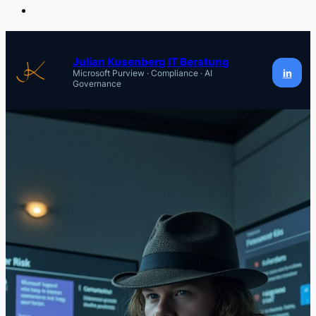
Zum
Inhalt
Julian Kusenberg IT Beratung
in
Microsoft Purview · Compliance · AI
springen
Governance