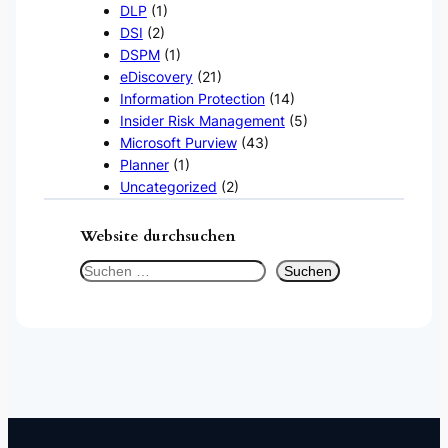
DLP
(1)
DSI
(2)
DSPM
(1)
eDiscovery
(21)
Information Protection
(14)
Insider Risk Management
(5)
Microsoft Purview
(43)
Planner
(1)
Uncategorized
(2)
Website durchsuchen
S
Suchen
u
c
h
e
n