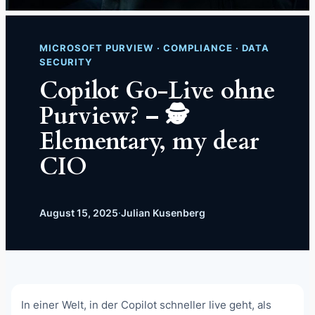
MICROSOFT PURVIEW · COMPLIANCE · DATA
SECURITY
Copilot Go-Live ohne
Purview? – 🕵️
Elementary, my dear
CIO
August 15, 2025
·
Julian Kusenberg
In einer Welt, in der Copilot schneller live geht, als