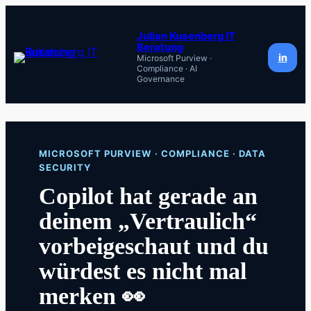
Zum
Inhalt
Julian Kusenberg IT
Beratung
springen
in
Microsoft Purview ·
Compliance · AI
Governance
MICROSOFT PURVIEW · COMPLIANCE · DATA
SECURITY
Copilot hat gerade an
deinem „Vertraulich“
vorbeigeschaut und du
würdest es nicht mal
merken 👀