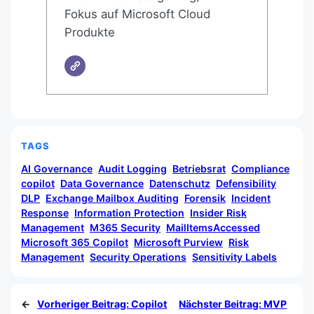
Fokus auf Microsoft Cloud
Produkte
TAGS
AI Governance
Audit Logging
Betriebsrat
Compliance
copilot
Data Governance
Datenschutz
Defensibility
DLP
Exchange Mailbox Auditing
Forensik
Incident
Response
Information Protection
Insider Risk
Management
M365 Security
MailItemsAccessed
Microsoft 365 Copilot
Microsoft Purview
Risk
Management
Security Operations
Sensitivity Labels
←
Vorheriger Beitrag:
Copilot
Nächster Beitrag:
MVP