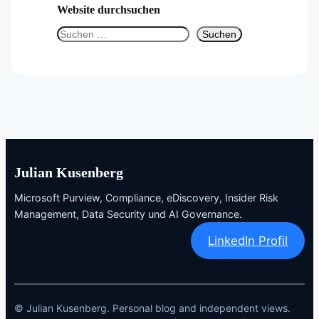
Website durchsuchen
S
Suchen
u
c
h
e
n
Julian Kusenberg
Microsoft Purview, Compliance, eDiscovery, Insider Risk
Management, Data Security und AI Governance.
LinkedIn Profil
© Julian Kusenberg. Personal blog and independent views.